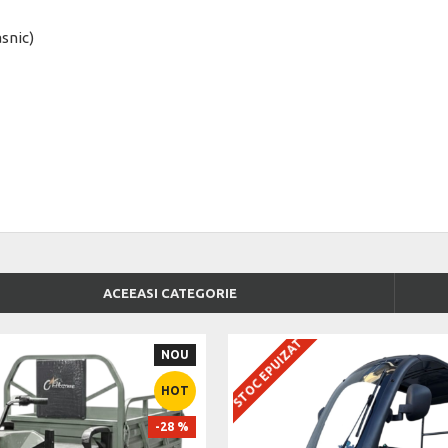
asnic)
ACEEASI CATEGORIE
STOC EPUIZAT
NOU
HOT
-28 %