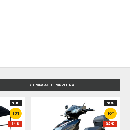
CUMPARATE IMPREUNA
NOU
NOU
HOT
HOT
-14 %
-35 %