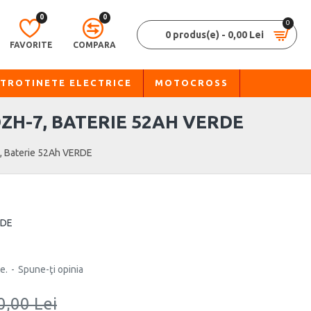
0
0
0
0 produs(e) - 0,00 Lei
FAVORITE
COMPARA
TROTINETE ELECTRICE
MOTOCROSS
ZH-7, BATERIE 52AH VERDE
7, Baterie 52Ah VERDE
RDE
e.
-
Spune-ţi opinia
0,00 Lei