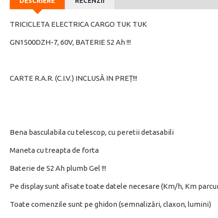
DESCRIERE
RECENZII
TRICICLETA ELECTRICA CARGO TUK TUK
GN1500DZH-7, 60V, BATERIE 52 Ah !!!
CARTE R.A.R. (C.I.V.) INCLUSĂ IN PREȚ!!!
Bena basculabila cu telescop, cu peretii detasabili
Maneta cu treapta de forta
Baterie de 52 Ah plumb Gel !!!
Pe display sunt afisate toate datele necesare (Km/h, Km parcurs
Toate comenzile sunt pe ghidon (semnalizări, claxon, lumini)