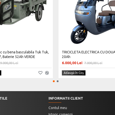
ric cu bena basculabila Tuk Tuk,
TRICICLETA ELECTRICA CU DOUA
 Baterie 52Ah VERDE
20Ah
6.000,00 Lei
9.000,00 Lei
7.000,00 Lei
Adaugă în Coş
TILE
INFORMATII CLIENT
Contul meu
Istoric comenzi