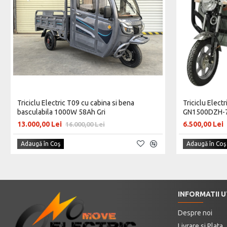
Triciclu Electric T09 cu cabina si bena
Triciclu Elect
basculabila 1000W 58Ah Gri
GN1500DZH-7,
13.000,00 Lei
6.500,00 Lei
16.000,00 Lei
Adaugă în Coş
Adaugă în Coş
INFORMATII U
Despre noi
Livrare si Plata