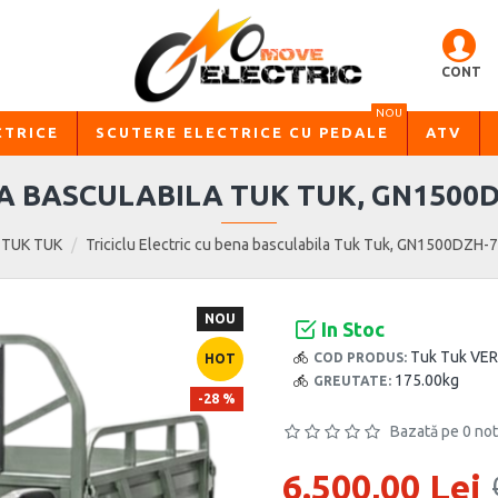
CONT
NOU
CTRICE
SCUTERE ELECTRICE CU PEDALE
ATV
NA BASCULABILA TUK TUK, GN1500D
ic TUK TUK
Triciclu Electric cu bena basculabila Tuk Tuk, GN1500DZH-
NOU
In Stoc
Tuk Tuk VE
COD PRODUS:
HOT
175.00kg
GREUTATE:
-28 %
Bazată pe 0 not
6.500,00 Lei