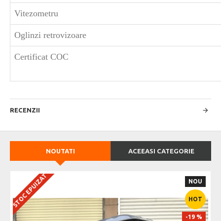
Vitezometru
Oglinzi retrovizoare
Certificat COC
RECENZII
NOUTATI
ACEEASI CATEGORIE
STOC EPUIZAT
NOU
HOT
-19 %