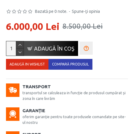
Bazată pe 0 note.
-
Spune-ţi opinia
6.000,00 Lei
8.500,00 Lei
ADAUGĂ ÎN COŞ
ADAUGĂ IN WISHLIST
COMPARĂ PRODUSUL
TRANSPORT
transportul se calculeaza in funcție de produsul cumpărat și
zona în care livrăm
GARANȚIE
oferim garanție pentru toate produsele comandate pe site-
ul nostru